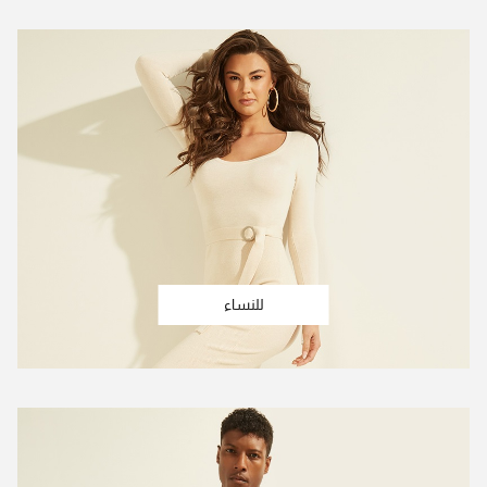
للنساء