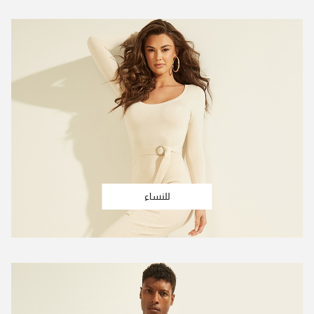
للنساء